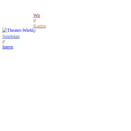
Wir
//
Karten
//
Spielplan
//
Intern
// Menü
Presse
Vorstand
Mitmachen
Fördern
Anfahrt
Archiv