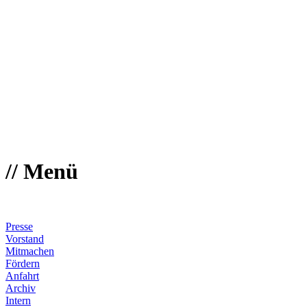
Intern
Mitwirkende in "Gatte gegrillt"
Regie:
Raimund Binder
Darsteller:
Ralph Pusch (Kenneth)
Beate Breiderhoff (Laura)
Barbara Wiwianka (Hilary)
zu Stückbeschreibung
zurück zum Archiv 2014